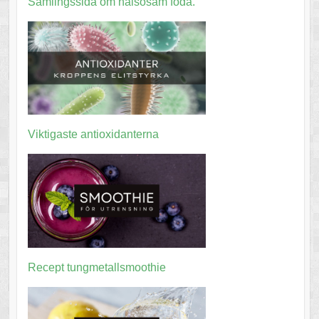
Samlingssida om hälsosam föda.
Viktigaste antioxidanterna
Recept tungmetallsmoothie