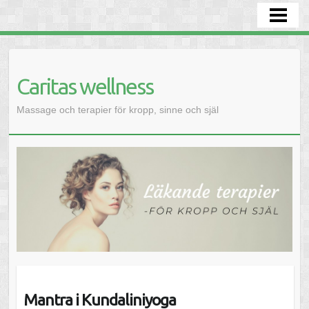
HEM
BEHANDLINGAR
AKTIVITETER
Caritas wellness
DRÖMTOLKNING
Massage och terapier för kropp, sinne och själ
SJÄLVKÄNNEDOM - INRE SEENDE
LIVSKUNSKAP
KONTAKTA
Mantra i Kundaliniyoga