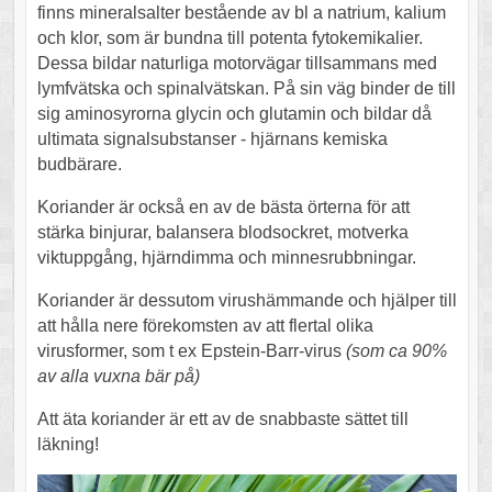
finns mineralsalter bestående av bl a natrium, kalium
och klor, som är bundna till potenta fytokemikalier.
Dessa bildar naturliga motorvägar tillsammans med
lymfvätska och spinalvätskan. På sin väg binder de till
sig aminosyrorna glycin och glutamin och bildar då
ultimata signalsubstanser - hjärnans kemiska
budbärare.
Koriander är också en av de bästa örterna för att
stärka binjurar, balansera blodsockret, motverka
viktuppgång, hjärndimma och minnesrubbningar.
Koriander är dessutom virushämmande och hjälper till
att hålla nere förekomsten av att flertal olika
virusformer, som t ex Epstein-Barr-virus
(som ca 90%
av alla vuxna bär på)
Att äta koriander är ett av de snabbaste sättet till
läkning!