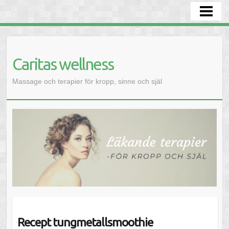
HEM
BEHANDLINGAR
AKTIVITETER
Caritas wellness
DRÖMTOLKNING
Massage och terapier för kropp, sinne och själ
SJÄLVKÄNNEDOM - INRE SEENDE
LIVSKUNSKAP
KONTAKTA
Recept tungmetallsmoothie