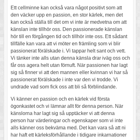
Ett cellminne kan också vara något positivt som att
den väcker upp en passion, en stor kärlek, men det
kan också ställa till det om vi inte är medvetna om att
känslan inte tillhör oss. Den passionerade känslan
hör till en förgången tid och tillhör inte oss. Ett sådant
tillfälle kan vara att vi möter en främling som vi blir
passionerat förälskade i. Vi tappar helt sant och vett.
Vi tänker inte alls utan denna känsla drar iväg oss och
får oss agera helt utan förnuft. När passionen har lagt
sig så finner vi att den mannen eller kvinnan vi har så
passionerat förälskade i inte var den vi trodde. Vi
undrade vad som fick oss att bli så förblindande.
Vi känner en passion och en kärlek vid första
ögonkastet och vi lämnar allt för denna person. När
känslorna har lagt sig så upptäcker vi att denna
person har värderingar och egenskaper som vi inte
alls känner oss bekväma med. Det kan vara så att ni
har haft ett kärleksförhållande i tidigare inkarnationer