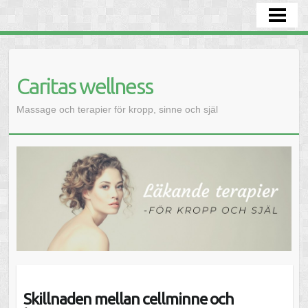
HEM
BEHANDLINGAR
AKTIVITETER
Caritas wellness
DRÖMTOLKNING
Massage och terapier för kropp, sinne och själ
SJÄLVKÄNNEDOM - INRE SEENDE
LIVSKUNSKAP
KONTAKTA
Skillnaden mellan cellminne och